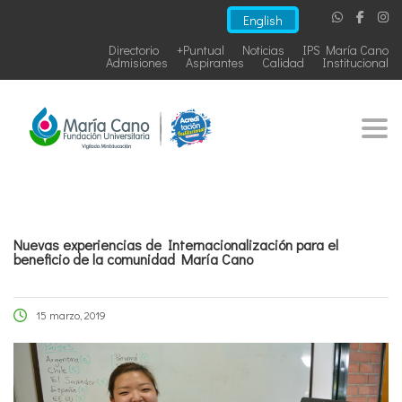
English
Directorio
+Puntual
Noticias
IPS María Cano
Admisiones
Aspirantes
Calidad
Institucional
Togg
Nuevas experiencias de Internacionalización para el
beneficio de la comunidad María Cano
15 marzo, 2019