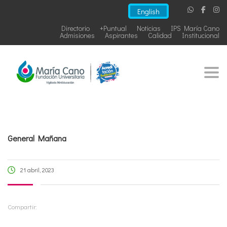
English
Directorio
+Puntual
Noticias
IPS María Cano
Admisiones
Aspirantes
Calidad
Institucional
Togg
General Mañana
21 abril, 2023
Compartir: