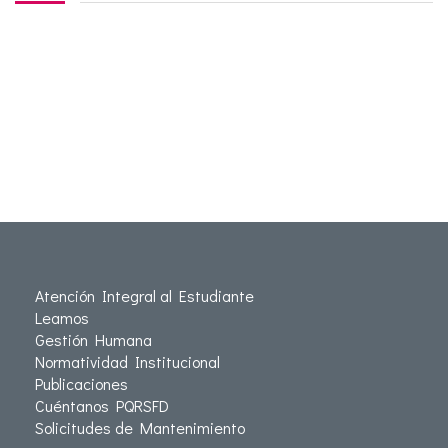
Atención Integral al Estudiante
Leamos
Gestión Humana
Normatividad Institucional
Publicaciones
Cuéntanos PQRSFD
Solicitudes de Mantenimiento