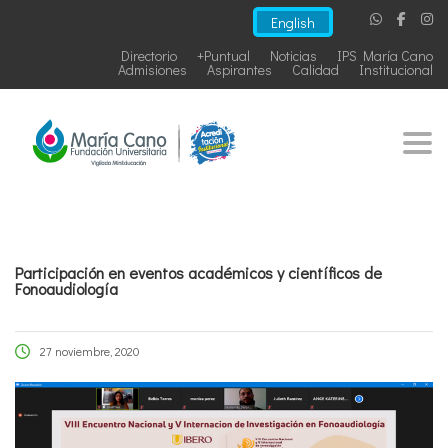
English
Directorio
+Puntual
Noticias
IPS María Cano
Admisiones
Aspirantes
Calidad
Institucional
Togg
Participación en eventos académicos y científicos de
Fonoaudiología
27 noviembre, 2020