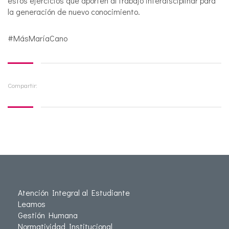
estos ejercicios que aporten al trabajo interdisciplinar para
la generación de nuevo conocimiento.
#MásMaríaCano
Compartir:
Atención Integral al Estudiante
Leamos
Gestión Humana
Normatividad Institucional