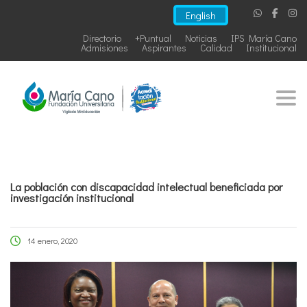
English
Directorio
+Puntual
Noticias
IPS María Cano
Admisiones
Aspirantes
Calidad
Institucional
Togg
La población con discapacidad intelectual beneficiada por
investigación institucional
14 enero, 2020