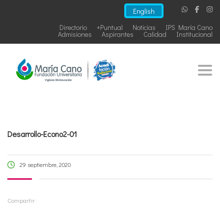
English
Directorio
+Puntual
Noticias
IPS María Cano
Admisiones
Aspirantes
Calidad
Institucional
Togg
Desarrollo-Econo2-01
29 septiembre, 2020
Compartir: