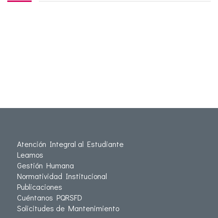
Atención Integral al Estudiante
Leamos
Gestión Humana
Normatividad Institucional
Publicaciones
Cuéntanos PQRSFD
Solicitudes de Mantenimiento