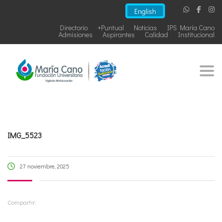
English
Directorio
+Puntual
Noticias
IPS María Cano
Admisiones
Aspirantes
Calidad
Institucional
Togg
IMG_5523
27 noviembre, 2025
Compartir: