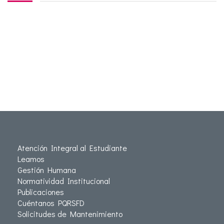
Atención Integral al Estudiante
Leamos
Gestión Humana
Normatividad Institucional
Publicaciones
Cuéntanos PQRSFD
Solicitudes de Mantenimiento