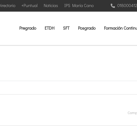
irectorio
+Puntual
Noticias
IPS María Cano
01800041
Pregrado
ETDH
SFT
Posgrado
Formación Contin
Compa