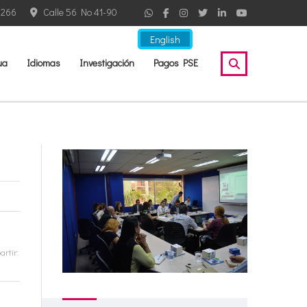
2266
Calle 56 No 41-90
English
ua
Idiomas
Investigación
Pagos PSE
rtir: