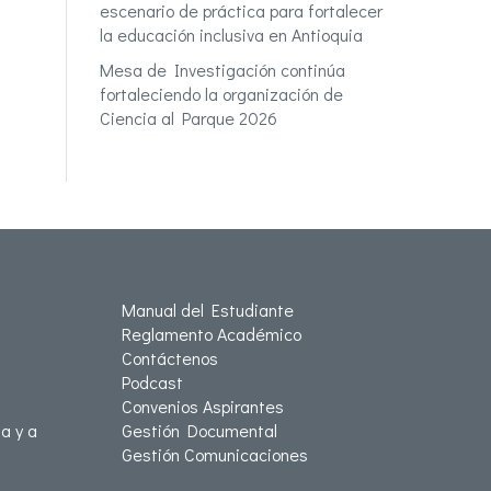
escenario de práctica para fortalecer
la educación inclusiva en Antioquia
Mesa de Investigación continúa
fortaleciendo la organización de
Ciencia al Parque 2026
Manual del Estudiante
Reglamento Académico
Contáctenos
Podcast
Convenios Aspirantes
a y a
Gestión Documental
Gestión Comunicaciones