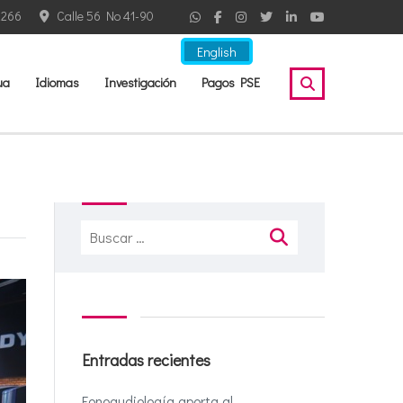
2266
Calle 56 No 41-90
English
ua
Idiomas
Investigación
Pagos PSE
Buscar:
Entradas recientes
Fonoaudiología aporta al