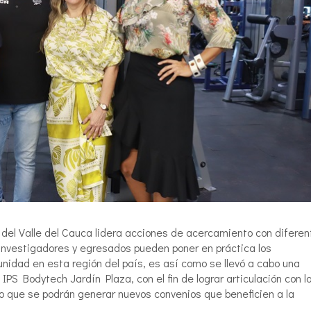
 del Valle del Cauca lidera acciones de acercamiento con diferen
 investigadores y egresados pueden poner en práctica los
unidad en esta región del país, es así como se llevó a cabo una
IPS Bodytech Jardín Plaza, con el fin de lograr articulación con l
mpo que se podrán generar nuevos convenios que beneficien a la