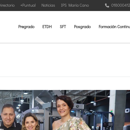
irectorio
+Puntual
Noticias
IPS María Cano
01800041
Pregrado
ETDH
SFT
Posgrado
Formación Contin