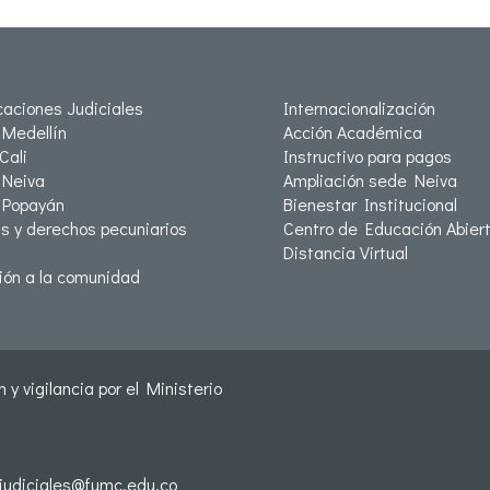
icaciones Judiciales
Internacionalización
Medellín
Acción Académica
Cali
Instructivo para pagos
Neiva
Ampliación sede Neiva
 Popayán
Bienestar Institucional
as y derechos pecuniarios
Centro de Educación Abiert
Distancia Virtual
ión a la comunidad
 y vigilancia por el Ministerio
sjudiciales@fumc.edu.co