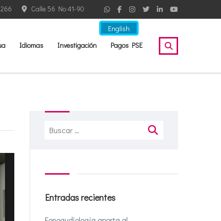
2266
Calle 56 No 41-90
English
ua
Idiomas
Investigación
Pagos PSE
Buscar:
Entradas recientes
Fonoaudiología aporta al