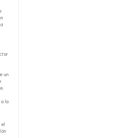
e
en
 a
ctor
ne un
e
os
 a la
 el
ión