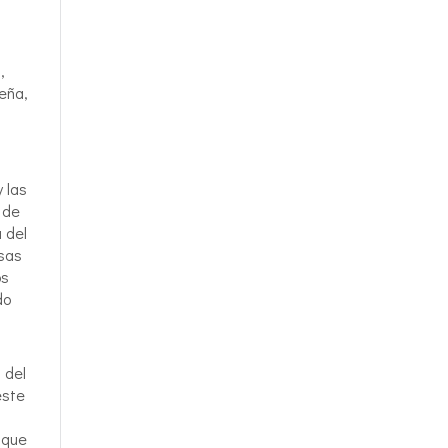
,
eña,
 las
 de
 del
esas
os
do
 del
este
 que