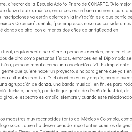
nte, director de la Escuela Adolfo Prieto de CONARTE. “A lo mejor
 de danza teatro, música, entonces es un buen momento para qu
nscripciones ya están abiertas y la invitación es a que particip
México y Colombia”, señaló, “por empresas nosotros consideramos
sté dando de alta, con al menos dos años de antigüedad en
ltural, regularmente se refiere a personas morales, pero en el se
dados de alta como personas físicas, entonces en el Diplomado se
ísica, persona moral o como una asociación civil. Es importante
a gente que quiere hacer un proyecto, sino para gente que ya tie
sa cultural y creativa. “Y el abanico es muy amplio, porque pued
una agrupación de danza, una banda musical, en fin, es para tod
ñaló. Incluso, agregó, puede llegar gente de diseño industrial, de
igital, el espectro es amplio, siempre y cuando esté relacionado
emos maestros muy reconocidos tanto de México y Colombia, como
logo social, quien ha desempeñado importantes puestos de gest
tro Andrés Flores, de Colombia, experto en temas de estrategias