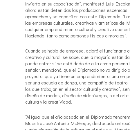
invierta en su capacitación”, manifestó Luis Escala
ahora están detenidas las producciones escénicas,
aprovechen y se capaciten con este Diplomado. “Las i
las empresas culturales, creativas y artísticas de 
cualquier emprendimiento cultural y creativo que e
Hacienda, tanto como personas físicas o morales”.
Cuando se habla de empresa, aclaró el funcionario cu
creativo y cultural, se sabe, que la mayoría están 
puede entrar si se está dado de alta como persona f
señalar, mencionó, que el Diplomado no va dirigido 
proyecto, que ya tiene un emprendimiento, una empre
ser una escuela de danza, una compañía de teatro, 
los que trabajan en el sector cultural y creativo”, se
diseño de modas, diseño de videojuegos, o del arte d
cultura y la creatividad.
“Al igual que el año pasado en el Diplomado tendr
Maestro José Antonio McGregor, destacado antropó
y administración de la cultura en el país y el Maes