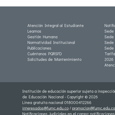
Atención Integral al Estudiante
Notif
Leamos
Sede 
Gestión Humana
Sede 
Normatividad Institucional
Sede 
Publicaciones
Sede
Cuéntanos PQRSFD
Tarif
Solicitudes de Mantenimiento
2026
Atenc
Institución de educación superior sujeta a inspección
de Educación Nacional - Copyright © 2026
Línea gratuita nacional 018000412266
interesados@fumc.edu.co
/
promocion@fumc.edu.co
Notificaciones Judiciales en el correo:
notificacione