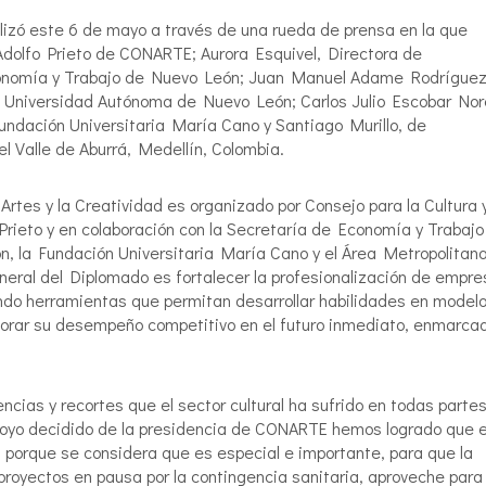
alizó este 6 de mayo a través de una rueda de prensa en la que
 Adolfo Prieto de CONARTE; Aurora Esquivel, Directora de
Economía y Trabajo de Nuevo León; Juan Manuel Adame Rodríguez
la Universidad Autónoma de Nuevo León; Carlos Julio Escobar Nor
Fundación Universitaria María Cano y Santiago Murillo, de
l Valle de Aburrá, Medellín, Colombia.
rtes y la Creatividad es organizado por Consejo para la Cultura y
Prieto y en colaboración con la Secretaría de Economía y Trabajo
 la Fundación Universitaria María Cano y el Área Metropolitana
eneral del Diplomado es fortalecer la profesionalización de empr
endo herramientas que permitan desarrollar habilidades en model
jorar su desempeño competitivo en el futuro inmediato, enmarca
cias y recortes que el sector cultural ha sufrido en todas partes
apoyo decidido de la presidencia de CONARTE hemos logrado que 
porque se considera que es especial e importante, para que la
oyectos en pausa por la contingencia sanitaria, aproveche para