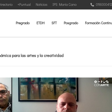
irectorio
+Puntual
Noticias
IPS María Cano
01800041
Pregrado
ETDH
SFT
Posgrado
Formación Contin
mica para las artes y la creatividad