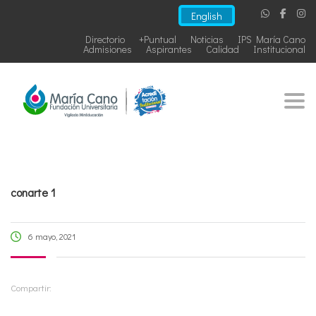
English
Directorio
+Puntual
Noticias
IPS María Cano
Admisiones
Aspirantes
Calidad
Institucional
Togg
conarte 1
6 mayo, 2021
Compartir: