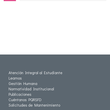
Atención Integral al Estudiante
Leamos
Gestión Humana
Normatividad Institucional
Publicaciones
Cuéntanos PQRSFD
Solicitudes de Mantenimiento