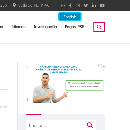
2266
Calle 56 No 41-90
English
ua
Idiomas
Investigación
Pagos PSE
rtir:
Buscar: