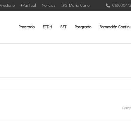
irectorio
+Puntual
Noticias
IPS María Cano
01800041
Pregrado
ETDH
SFT
Posgrado
Formación Contin
Compa