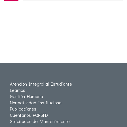
Atención Integral al Estudiante
Leamos
Gestión Humana
Normatividad Institucional
Publicaciones
Cuéntanos PQRSFD
Solicitudes de Mantenimiento