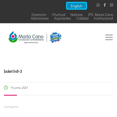
English
Directorio
+Puntual
Noticias
IPS María Cano
Admisiones
Aspirantes
Calidad
Institucional
Togg
boletín8-3
11 junio, 2021
Compartir: