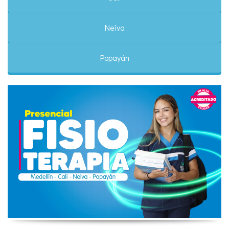
Neiva
Popayán