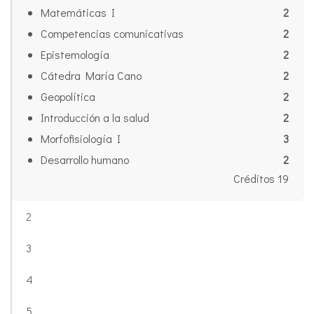
Matemáticas I
2
Competencias comunicativas
2
Epistemología
2
Cátedra María Cano
2
Geopolítica
2
Introducción a la salud
2
Morfofisiología I
3
Desarrollo humano
2
Créditos 19
2
3
4
5