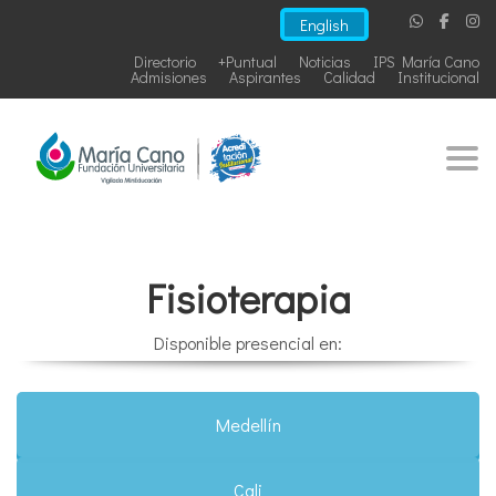
English
Directorio
+Puntual
Noticias
IPS María Cano
Admisiones
Aspirantes
Calidad
Institucional
Togg
Fisioterapia
Disponible presencial en:
Medellín
Cali