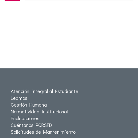
Atención Integral al Estudiante
Leamos
Gestión Humana
Normatividad Institucional
Publicaciones
Cuéntanos PQRSFD
Solicitudes de Mantenimiento