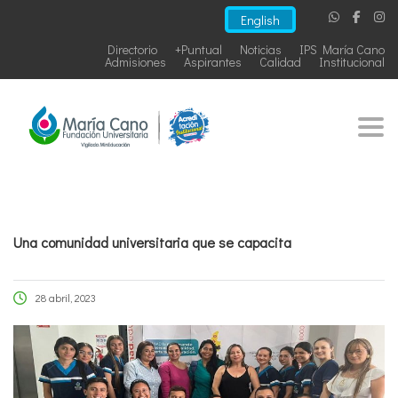
English
Directorio
+Puntual
Noticias
IPS María Cano
Admisiones
Aspirantes
Calidad
Institucional
Togg
Una comunidad universitaria que se capacita
28 abril, 2023