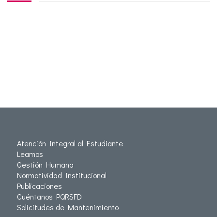
Atención Integral al Estudiante
Leamos
Gestión Humana
Normatividad Institucional
Publicaciones
Cuéntanos PQRSFD
Solicitudes de Mantenimiento