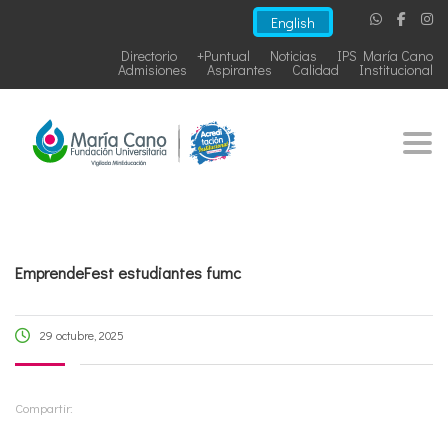
English
Directorio
+Puntual
Noticias
IPS María Cano
Admisiones
Aspirantes
Calidad
Institucional
Togg
EmprendeFest estudiantes fumc
29 octubre, 2025
Compartir: