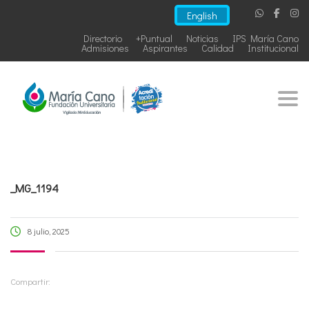
English
Directorio
+Puntual
Noticias
IPS María Cano
Admisiones
Aspirantes
Calidad
Institucional
Togg
_MG_1194
8 julio, 2025
Compartir: