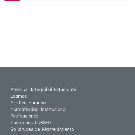
Atención Integral al Estudiante
Leamos
Gestión Humana
Normatividad Institucional
Publicaciones
Cuéntanos PQRSFD
Solicitudes de Mantenimiento