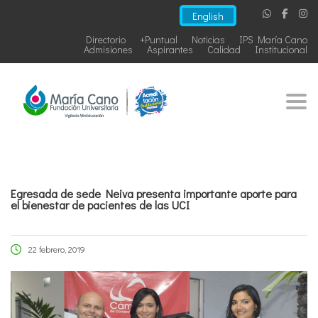
English
Directorio
+Puntual
Noticias
IPS María Cano
Admisiones
Aspirantes
Calidad
Institucional
Togg
Egresada de sede Neiva presenta importante aporte para
el bienestar de pacientes de las UCI
22 febrero, 2019