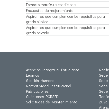
Formato matrícula condicional
Encuestas de mejoramiento
Aspirantes que cumplen con los requisitos para
grado público
Aspirantes que cumplen con los requisitos para
grado privado
Atención Integral al Estudiante
Notif
Leamos
Sede 
Gestión Humana
Sede 
Normatividad Institucional
Sede 
Publicaciones
Sede
Cuéntanos PQRSFD
Tarif
Solicitudes de Mantenimiento
2026
Atenc