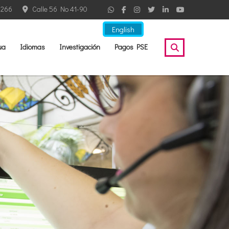
2266
Calle 56 No 41-90
English
ua
Idiomas
Investigación
Pagos PSE