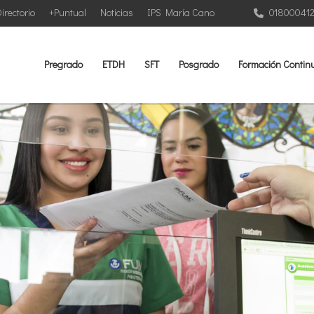
irectorio
+Puntual
Noticias
IPS María Cano
01800041
Pregrado
ETDH
SFT
Posgrado
Formación Contin