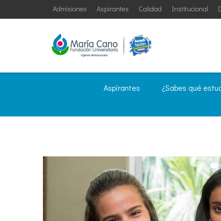
Admisiones
Aspirantes
Calidad
Institucional
D
Aspirantes
¿Sabes qué estu