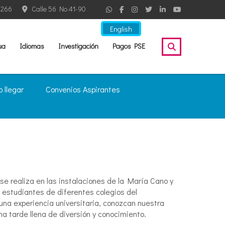
2266
Calle 56 No 41-90
English
ua
Idiomas
Investigación
Pagos PSE
 llegar
Convenios Aspirantes
 se realiza en las instalaciones de la María Cano y
 a estudiantes de diferentes colegios del
na experiencia universitaria, conozcan nuestra
na tarde llena de diversión y conocimiento.