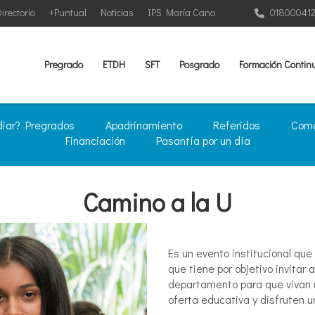
irectorio
+Puntual
Noticias
IPS María Cano
01800041
Pregrado
ETDH
SFT
Posgrado
Formación Contin
diar? Pregrados
Apadrinamiento
Referidos
Como
Financiación
Pasantía por un día
Camino a la U
Es un evento institucional que
que tiene por objetivo invitar
departamento para que vivan u
oferta educativa y disfruten u