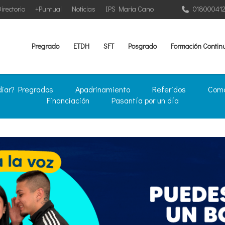
irectorio
+Puntual
Noticias
IPS María Cano
01800041
Pregrado
ETDH
SFT
Posgrado
Formación Contin
diar? Pregrados
Apadrinamiento
Referidos
Como
Financiación
Pasantía por un día