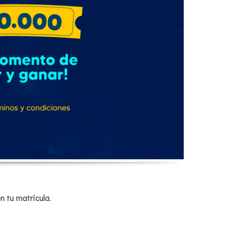
n tu matrícula
.