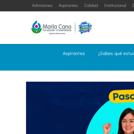
Admisiones
Aspirantes
Calidad
Institucional
D
Aspirantes
¿Sabes qué estu