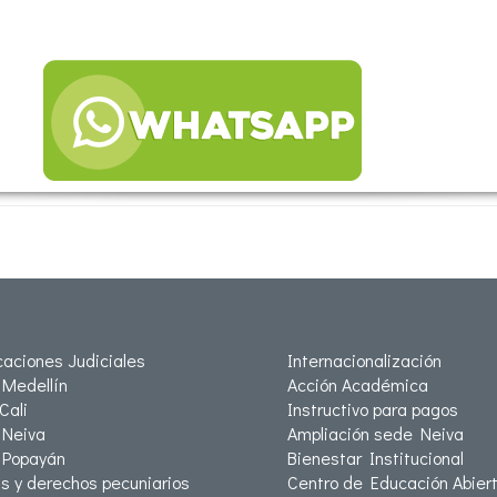
⇊
icaciones Judiciales
Internacionalización
Medellín
Acción Académica
Cali
Instructivo para pagos
Neiva
Ampliación sede Neiva
 Popayán
Bienestar Institucional
as y derechos pecuniarios
Centro de Educación Abiert