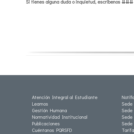
Si tienes alguna duda o inquietud, escríbenos ⇊⇊
Atención Integral al Estudiante
Notif
Leamos
Sede 
Gestión Humana
Sede 
Normatividad Institucional
Sede 
Publicaciones
Sede
Cuéntanos PQRSFD
Tarif