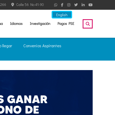
2266
Calle 56 No 41-90
English
ua
Idiomas
Investigación
Pagos PSE
 llegar
Convenios Aspirantes