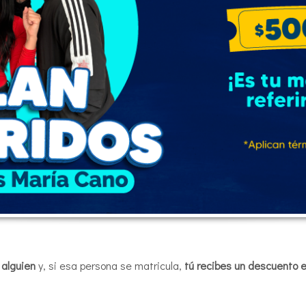
alguien
y, si esa persona se matricula,
tú recibes un descuento e