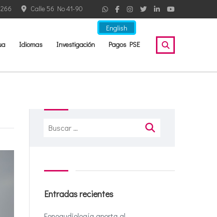
2266
Calle 56 No 41-90
English
ua
Idiomas
Investigación
Pagos PSE
Buscar:
Entradas recientes
Fonoaudiología aporta al