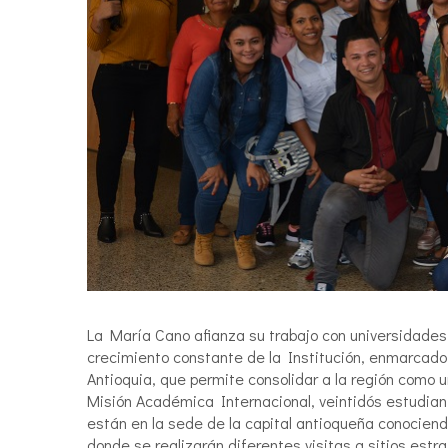
La María Cano afianza su trabajo con universidades 
crecimiento constante de la Institución, enmarcado
Antioquia, que permite consolidar a la región como u
Misión Académica Internacional, veintidós estudia
están en la sede de la capital antioqueña conociend
donde se realizarán diferentes visitas a sitios estr