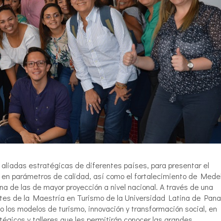
aliadas estratégicas de diferentes países, para presentar el
 en parámetros de calidad, así como el fortalecimiento de Medel
na de las de mayor proyección a nivel nacional. A través de una
ntes de la Maestría en Turismo de la Universidad Latina de Pan
o los modelos de turismo, innovación y transformación social, en
atégicos y talleres que les permitirán conocer las grandes