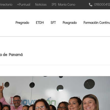
irectorio
+Puntual
Noticias
IPS María Cano
01800041
Pregrado
ETDH
SFT
Posgrado
Formación Contin
ina de Panamá