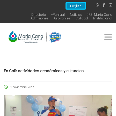
English
Directorio
+Puntual
Noticias
IPS María Cano
Admisiones
Aspirantes
Calidad
Institucional
Togg
En Cali: actividades académicas y culturales
1 noviembre, 2017