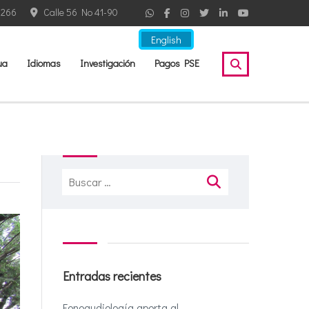
2266
Calle 56 No 41-90
English
ua
Idiomas
Investigación
Pagos PSE
Buscar:
Entradas recientes
Fonoaudiología aporta al