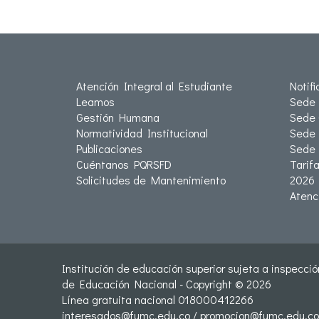
Atención Integral al Estudiante
Notif
Leamos
Sede 
Gestión Humana
Sede 
Normatividad Institucional
Sede 
Publicaciones
Sede
Cuéntanos PQRSFD
Tarif
Solicitudes de Mantenimiento
2026
Atenc
Institución de educación superior sujeta a inspección
de Educación Nacional - Copyright © 2026
Línea gratuita nacional 018000412266
interesados@fumc.edu.co
/
promocion@fumc.edu.co