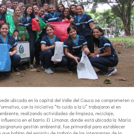
 sede ubicada en la capital del Valle del Cauca se comprometen c
rmativo, con la iniciativa “Yo cuido a la U” trabajaron el en
mbiente, realizando actividades de limpieza, reciclaje,
influencia en el barrio El Limonar, donde está ubicada la María
 asignatura gestión ambiental, fue primordial para establecer
que hablan del espíritu de trabajo de los integrantes de la