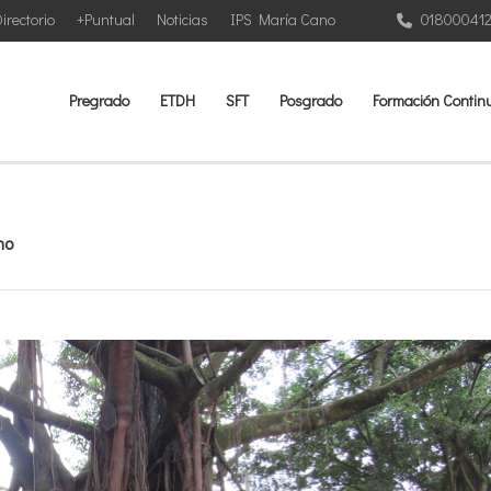
irectorio
+Puntual
Noticias
IPS María Cano
01800041
Pregrado
ETDH
SFT
Posgrado
Formación Contin
no