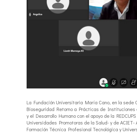
La Fundación Universitaria María Cano, en la sede Ca
Bioseguridad Retorno a Prácticas de Instituciones 
y el Desarrollo Humano con el apoyo de la REDCUPS
Universidades Promotoras de la Salud- y de ACIET- 
Formación Técnica Profesional Tecnológica y Univers