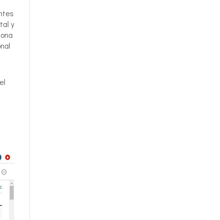
ntes
tal y
zona
onal
el