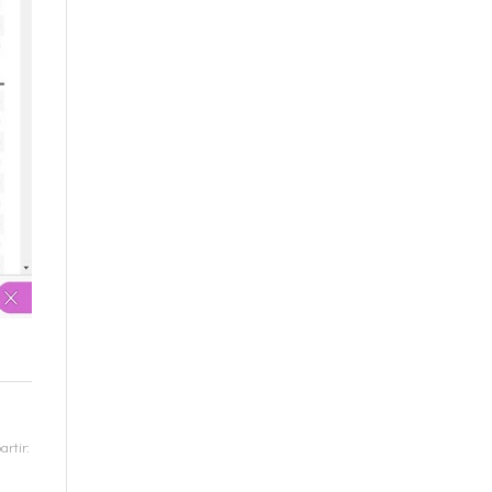
rtir: