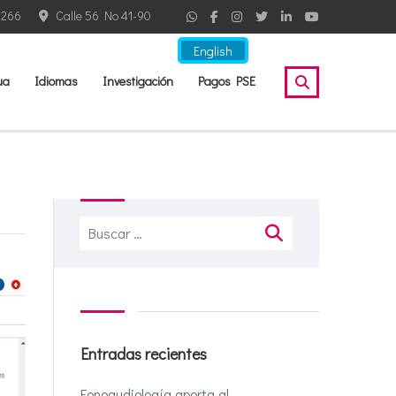
2266
Calle 56 No 41-90
English
ua
Idiomas
Investigación
Pagos PSE
Buscar:
Entradas recientes
Fonoaudiología aporta al