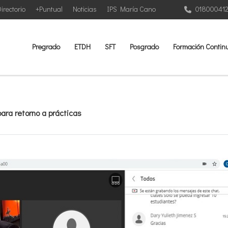
irectorio
+Puntual
Noticias
IPS María Cano
01800041
Pregrado
ETDH
SFT
Posgrado
Formación Contin
para retorno a prácticas