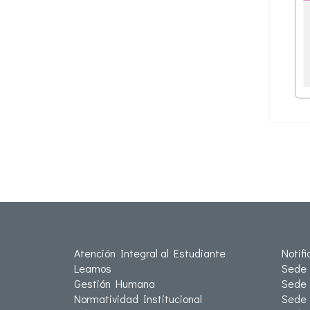
Atención Integral al Estudiante
Notif
Leamos
Sede 
Gestión Humana
Sede 
Normatividad Institucional
Sede 