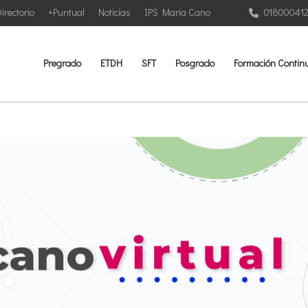
irectorio
+Puntual
Noticias
IPS María Cano
01800041
Pregrado
ETDH
SFT
Posgrado
Formación Contin