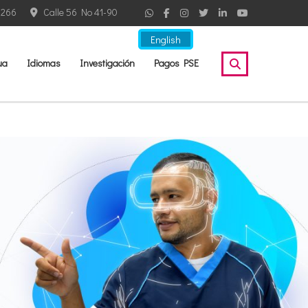
2266
Calle 56 No 41-90
English
ua
Idiomas
Investigación
Pagos PSE