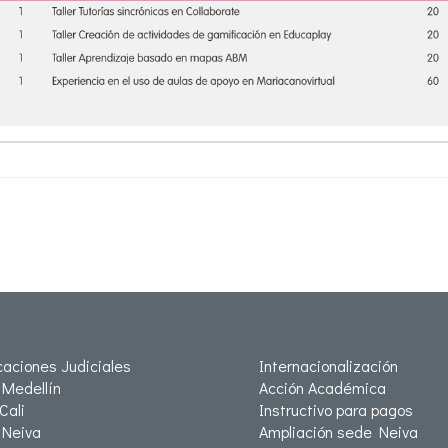
icaciones Judiciales
Internacionalización
Medellín
Acción Académica
Cali
Instructivo para pagos
Neiva
Ampliación sede Neiva