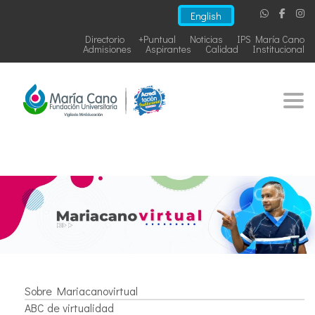
English
Directorio
+Puntual
Noticias
IPS María Cano
Admisiones
Aspirantes
Calidad
Institucional
Togg
Sobre Mariacanovirtual
ABC de virtualidad