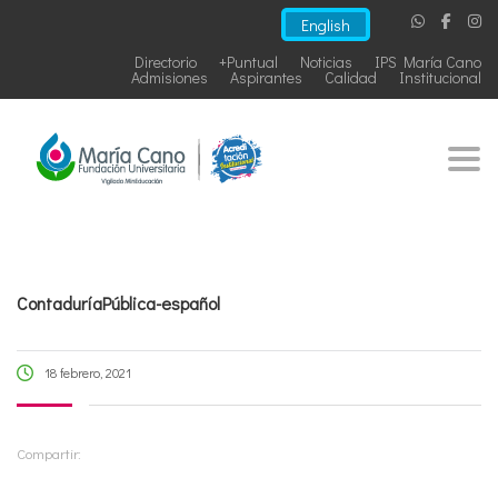
English
Directorio
+Puntual
Noticias
IPS María Cano
Admisiones
Aspirantes
Calidad
Institucional
Togg
ContaduríaPública-español
18 febrero, 2021
Compartir: