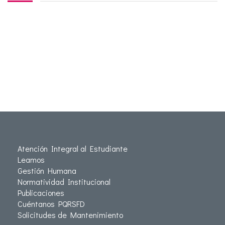
Atención Integral al Estudiante
Leamos
Gestión Humana
Normatividad Institucional
Publicaciones
Cuéntanos PQRSFD
Solicitudes de Mantenimiento