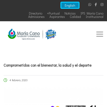
English
Directorio
+Puntual
Noticias
IPS María Cano
Admisiones
Aspirantes
Calidad
Institucional
Togg
Comprometidos con el bienestar, la salud y el deporte
4 febrero, 2020