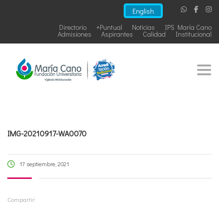
English
Directorio
+Puntual
Noticias
IPS María Cano
Admisiones
Aspirantes
Calidad
Institucional
Togg
IMG-20210917-WA0070
17 septiembre, 2021
Compartir: