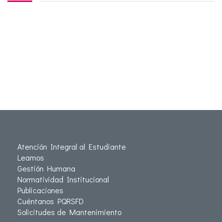
Atención Integral al Estudiante
Leamos
Gestión Humana
Normatividad Institucional
Publicaciones
Cuéntanos PQRSFD
Solicitudes de Mantenimiento