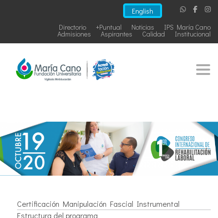
English
Directorio
+Puntual
Noticias
IPS María Cano
Admisiones
Aspirantes
Calidad
Institucional
Togg
Certificación Manipulación Fascial Instrumental
Estructura del programa