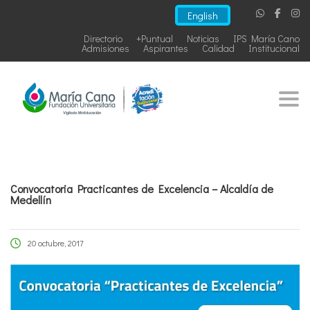
English
Directorio
+Puntual
Noticias
IPS María Cano
Admisiones
Aspirantes
Calidad
Institucional
Togg
Convocatoria Practicantes de Excelencia – Alcaldía de
Medellín
20 octubre, 2017