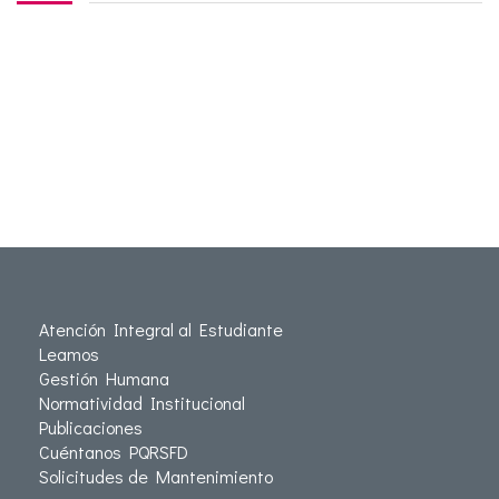
Atención Integral al Estudiante
Leamos
Gestión Humana
Normatividad Institucional
Publicaciones
Cuéntanos PQRSFD
Solicitudes de Mantenimiento