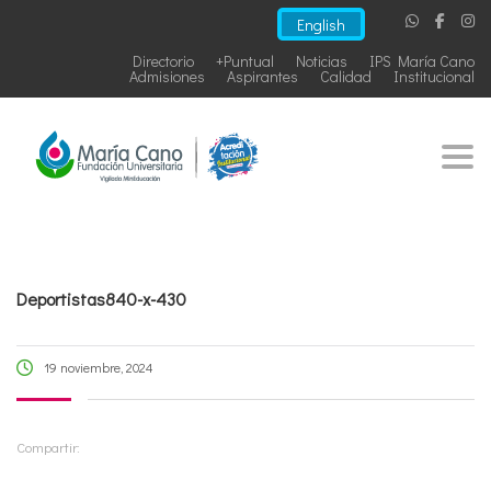
English
Directorio
+Puntual
Noticias
IPS María Cano
Admisiones
Aspirantes
Calidad
Institucional
Togg
Deportistas840-x-430
19 noviembre, 2024
Compartir: