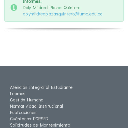
Informes
:
Doly Mildred Plazas Quintero
dolymildredplazasquintero@fumc.edu.co
Atención Integral al Estudiante
Leamos
Gestión Humana
Normatividad Institucional
Publicaciones
Cuéntanos PQRSFD
Solicitudes de Mantenimiento