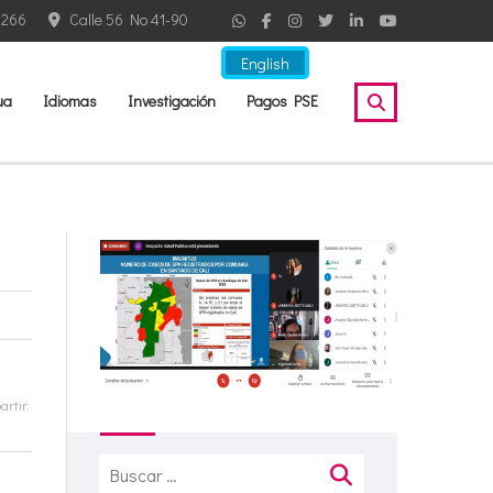
2266
Calle 56 No 41-90
English
ua
Idiomas
Investigación
Pagos PSE
rtir:
Buscar: