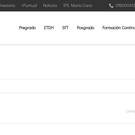
irectorio
+Puntual
Noticias
IPS María Cano
01800041
Pregrado
ETDH
SFT
Posgrado
Formación Contin
Compa