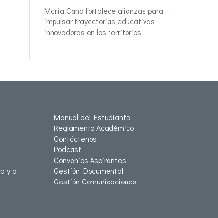
María Cano fortalece alianzas para
impulsar trayectorias educativas
innovadoras en los territorios
Manual del Estudiante
Reglamento Académico
Contáctenos
Podcast
Convenios Aspirantes
a y a
Gestión Documental
Gestión Comunicaciones