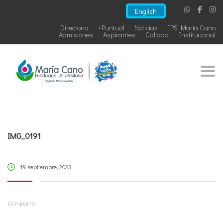
English
Directorio
+Puntual
Noticias
IPS María Cano
Admisiones
Aspirantes
Calidad
Institucional
Togg
IMG_0191
19 septiembre, 2023
Compartir: