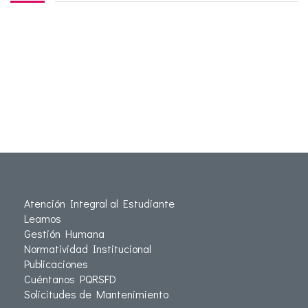
Atención Integral al Estudiante
Leamos
Gestión Humana
Normatividad Institucional
Publicaciones
Cuéntanos PQRSFD
Solicitudes de Mantenimiento