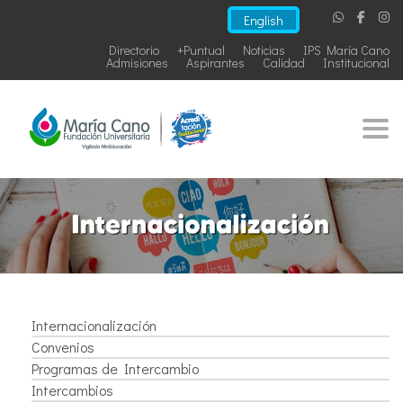
English
Directorio
+Puntual
Noticias
IPS María Cano
Admisiones
Aspirantes
Calidad
Institucional
Togg
Internacionalización
Convenios
Programas de Intercambio
Intercambios