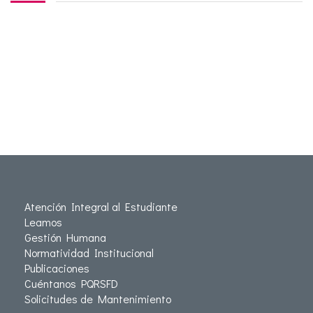
Atención Integral al Estudiante
Leamos
Gestión Humana
Normatividad Institucional
Publicaciones
Cuéntanos PQRSFD
Solicitudes de Mantenimiento