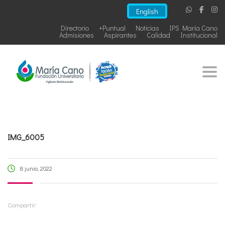
English
Directorio
+Puntual
Noticias
IPS María Cano
Admisiones
Aspirantes
Calidad
Institucional
Togg
IMG_6005
8 junio, 2022
Compartir: