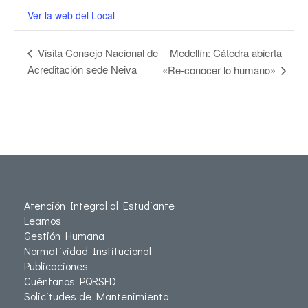
Ver la web del Local
Medellín: Cátedra abierta
Visita Consejo Nacional de
Acreditación sede Neiva
«Re-conocer lo humano»
Atención Integral al Estudiante
Leamos
Gestión Humana
Normatividad Institucional
Publicaciones
Cuéntanos PQRSFD
Solicitudes de Mantenimiento