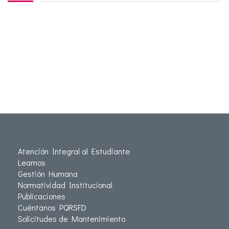
Atención Integral al Estudiante
Leamos
Gestión Humana
Normatividad Institucional
Publicaciones
Cuéntanos PQRSFD
Solicitudes de Mantenimiento