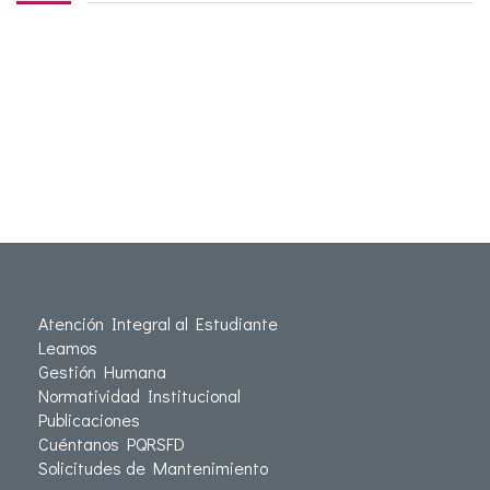
Atención Integral al Estudiante
Leamos
Gestión Humana
Normatividad Institucional
Publicaciones
Cuéntanos PQRSFD
Solicitudes de Mantenimiento