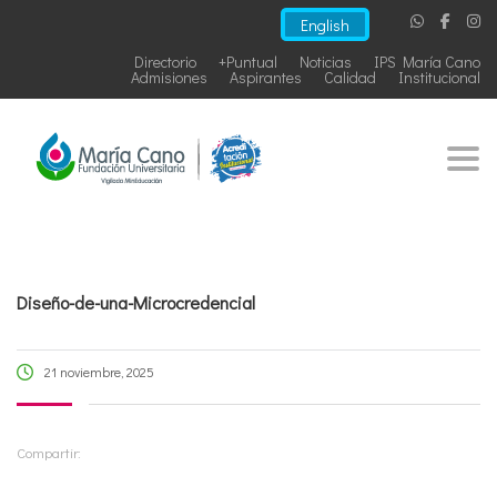
English
Directorio
+Puntual
Noticias
IPS María Cano
Admisiones
Aspirantes
Calidad
Institucional
Togg
Diseño-de-una-Microcredencial
21 noviembre, 2025
Compartir: