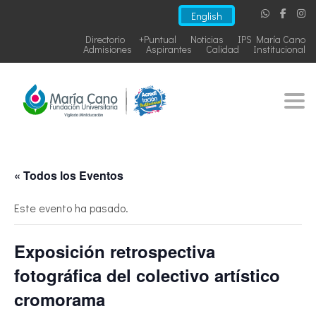
English
Directorio
+Puntual
Noticias
IPS María Cano
Admisiones
Aspirantes
Calidad
Institucional
Togg
« Todos los Eventos
Este evento ha pasado.
Exposición retrospectiva
fotográfica del colectivo artístico
cromorama