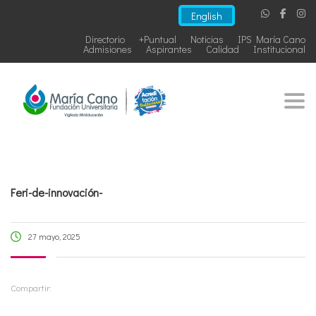
English
Directorio
+Puntual
Noticias
IPS María Cano
Admisiones
Aspirantes
Calidad
Institucional
Togg
Feri-de-innovación-
27 mayo, 2025
Compartir: