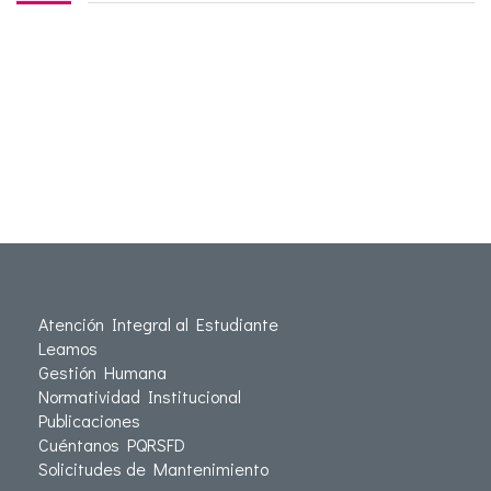
Atención Integral al Estudiante
Leamos
Gestión Humana
Normatividad Institucional
Publicaciones
Cuéntanos PQRSFD
Solicitudes de Mantenimiento