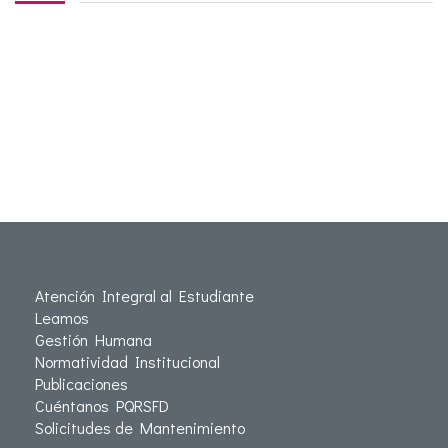
Atención Integral al Estudiante
Leamos
Gestión Humana
Normatividad Institucional
Publicaciones
Cuéntanos PQRSFD
Solicitudes de Mantenimiento