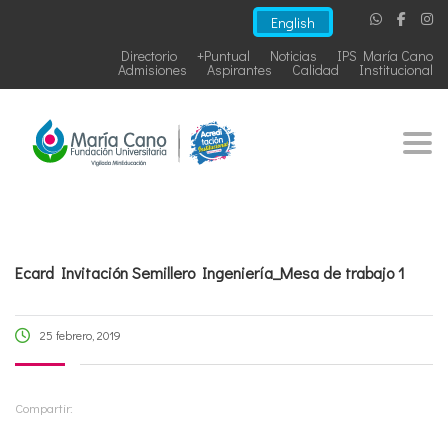
English
Directorio
+Puntual
Noticias
IPS María Cano
Admisiones
Aspirantes
Calidad
Institucional
Togg
Ecard Invitación Semillero Ingeniería_Mesa de trabajo 1
25 febrero, 2019
Compartir: