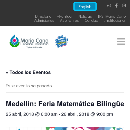
English
Directorio
+Puntual
Noticias
IPS María Cano
Admisiones
Aspirantes
Calidad
Institucional
Togg
« Todos los Eventos
Este evento ha pasado.
Medellín: Feria Matemática Bilingüe
25 abril, 2018 @ 6:00 am
-
26 abril, 2018 @ 9:00 pm