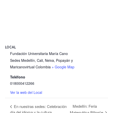
LOCAL
Fundación Universitaria María Cano
Sedes Medellín, Cali, Neiva, Popayán y
Maricanovirtual
Colombia
+ Google Map
Teléfono
018000412266
Ver la web del Local
Medellín: Feria
En nuestras sedes: Celebración
día del idioma y la cultura
Matemática Bilingüe