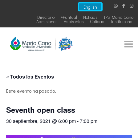
English
Directorio
+Puntual
Noticias
IPS María Cano
Admisiones
Aspirantes
Calidad
Institucional
Togg
« Todos los Eventos
Este evento ha pasado.
Seventh open class
30 septiembre, 2021 @ 6:00 pm
-
7:00 pm