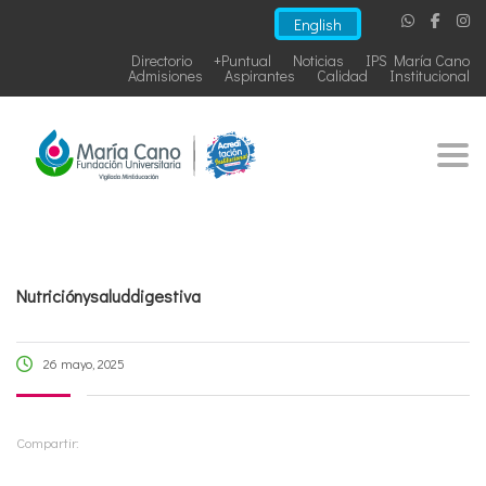
English
Directorio
+Puntual
Noticias
IPS María Cano
Admisiones
Aspirantes
Calidad
Institucional
Togg
Nutriciónysaluddigestiva
26 mayo, 2025
Compartir: