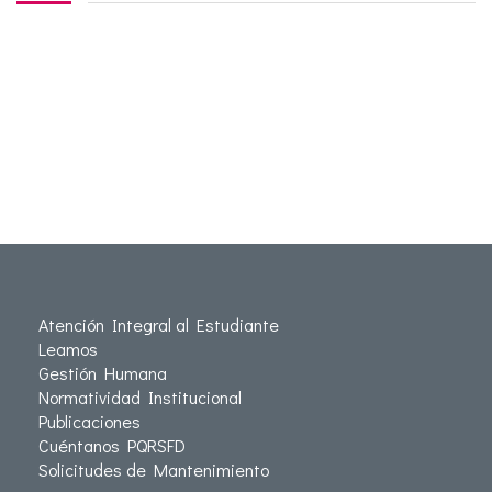
Atención Integral al Estudiante
Leamos
Gestión Humana
Normatividad Institucional
Publicaciones
Cuéntanos PQRSFD
Solicitudes de Mantenimiento