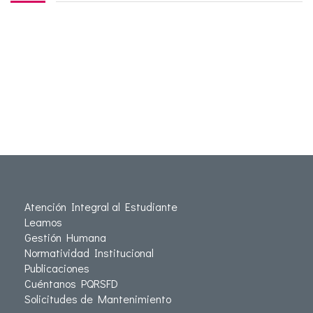
Atención Integral al Estudiante
Leamos
Gestión Humana
Normatividad Institucional
Publicaciones
Cuéntanos PQRSFD
Solicitudes de Mantenimiento