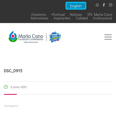
English
Directorio
+Puntual
Noticias
IPS María Cano
Admisiones
Aspirantes
Calidad
Institucional
Togg
DSC_0915
3 junio, 2021
Compartir: